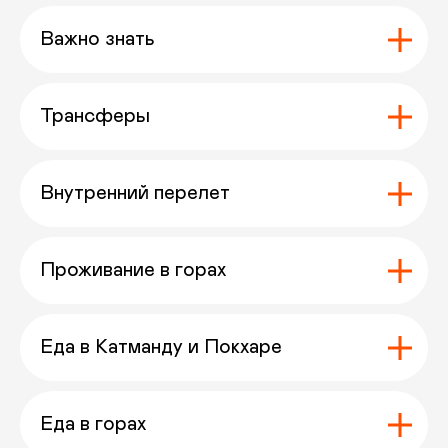
Перейти >
Перейти >
Важно знать
Трансферы
Остались вопросы ?
Внутренний перелет
Или нужна помощь
с выбором?
Оставьте заявку
Проживание в горах
и мы с вами свяжемся
Еда в Катманду и Покхаре
+7
Еда в горах