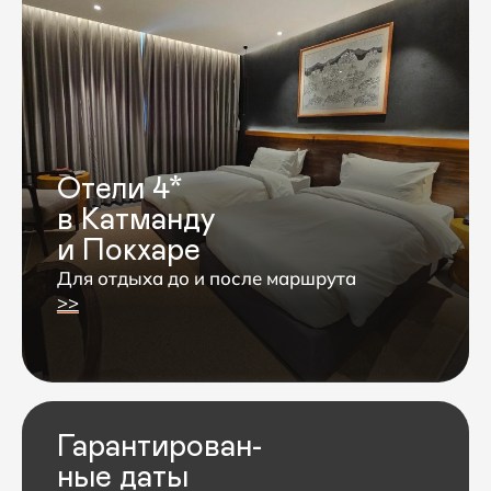
пульс и сатурацию у каждого
участника — темп корректируется
до проявления симптомов.
Рекомендуем начать подготовку за 3−6
месяцев: бег или быстрая ходьба,
силовые тренировки (ноги, спина,
корпус), короткие хайки с рюкзаком 5 кг.
Подробнее
о подготовке к трекингу
в Гималаях
>>
Длительность
Максимальная
программы — 12 дней
высота — 5416 м
Ночевки на высотах
Длина маршрута —
до 4540 м
70 км