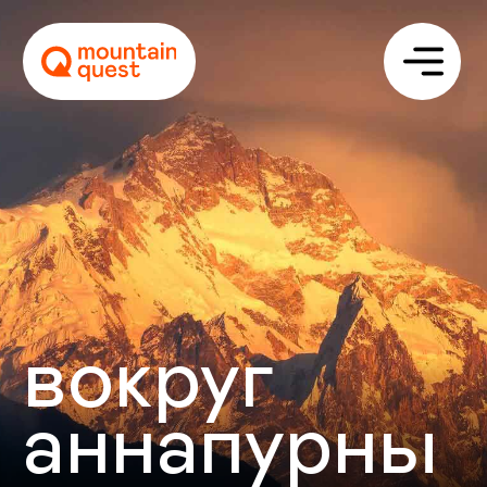
вокруг
аннапурны
Описание
Программа
Стоимость
Отзывы
Сложность
Цена
Даты
1950 $
18–29 октября 2026
02–13 мая 2027