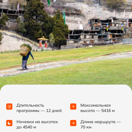
Одежда
и снаряжение
Мы поможем вам подготовиться
к трекингу вокруг Аннапурны:
подберем необходимое
снаряжение и дадим рекомендации
по покуп­ке недостающего.
Для наших участников действуют
партнерские скидки в ведущих
аутдор-магазинах.