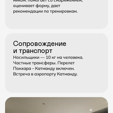
Программа
Трекинг вокруг Аннапурны не требует
специфического горного опыта.
Достаточно хорошей физической формы
и готовности к переходам по 5−7 часов
с перепадом высот. Большинство
участников Mountain Quest проходят этот
маршрут как первый в Гималаях.
Общая длина пешей части — около 60 км.
В день группа проходит 7−14 км за 4−7
часов с остановками. Максимальный
переход — 22 км. Вес дневного
рюкзака — 3−5 кг, остальные вещи несут
Подробнее
портеры.
Высоты — от 2670 м (Чаме) до 5416 м
(Торонг-Ла). Набор постепенный,
с дневкой в Мананге для
акклиматизации. Гид ежедневно измеряет