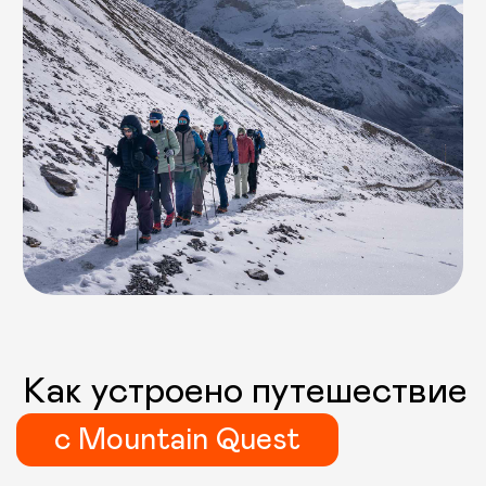
Группа —
до 10 человек
Можно сохранять комфортный
темп, останавливаться для
отдыха и фото, оставаться
в постоянном контакте с гидом.
Подготовка
до вылета
Гид связывается с каждым участ-
ником: помогает со снаряжением,
оценивает форму, дает
рекомендации по тренировкам.
Сопровождение