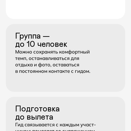
Гарантирован-
ные даты
Экспедиция состоится даже
при одном участнике —
даты подтверждены.
Оставьте
заявку
Мы свяжемся с вами
для подтверждения
участия
Оставить
заявку