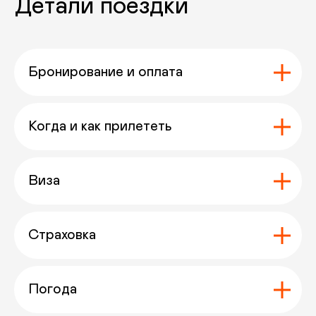
Бронирование и оплата
Вам может
<
>
быть интересно
Когда и как прилететь
Виза
дополнение
Страховка
сафари
баз. лагерь
б
в читване
аннапурны
э
Погода