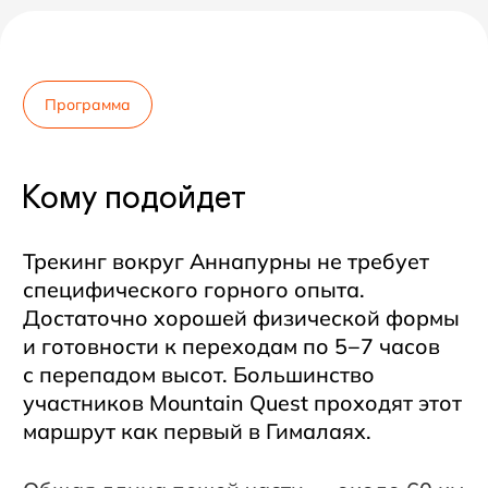
и Аннапурну IV (7525 м).
Кому подойдет
Программа составлена так, чтобы пройти
маршрут полноценно и без
дополнительных дней. Акклиматизация
в Мананге с радиальным выходом к озеру
и смотровой площадке Гангапурны:
достаточная нагрузка для адаптации,
но без риска перегрузить организм перед
основной частью маршрута.
Мы не включаем подъем на Айс-Лейк
(4600 м) — по опыту, он чаще утомляет,
чем помогает. Набор 1000+ метров
за день создает избыточную нагрузку,