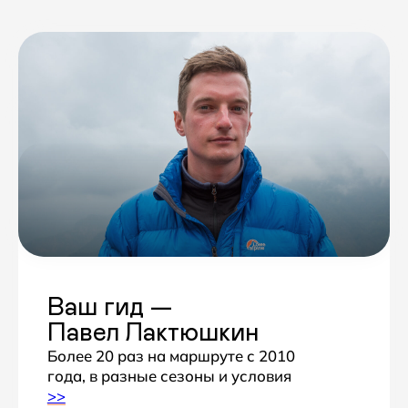
и транспорт
Носильщики — 10 кг на человека.
Частные трансферы. Перелет
Покхара – Катманду включен.
Встреча в аэропорту Катманду.
Отели 4*
в Катманду
и Покхаре
Для отдыха до и после маршрута
>>