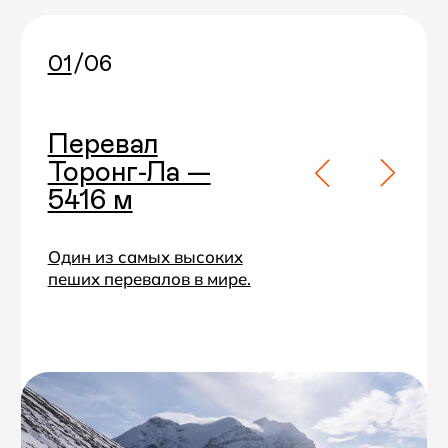
Как устроено путешествие
с Mountain Quest
Ваш гид —
Павел Лактюшкин
Более 20 раз на маршруте с 2010
года, в разные сезоны и услови я
>>