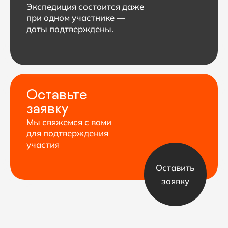
Программа
<
>
по дням
1 день
2 день
Переезд в Чаме, 2
Встреча
Заброска на джипах до Чаме,
пропустить нижний участок 
в аэропорту
наименее интересную часть 
Катманду
с грунтовой дорогой и трафик
Переезд в отель, размещение.
Дорога постепенно уходит вв
Вечером — брифинг: проверка
рисовых полей сменяются с
снаряжения, знакомство с группой.
лесами и скалами ущелья Ма
По пути — виды на Манаслу (
Оставить заявку