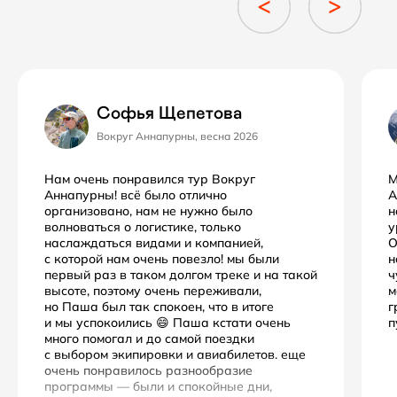
Софья Щепетова
Вокруг Аннапурны, весна 2026
Нам очень понравился тур Вокруг
М
Аннапурны! всё было отлично
А
организовано, нам не нужно было
н
волноваться о логистике, только
у
наслаждаться видами и компанией,
О
с которой нам очень повезло! мы были
н
первый раз в таком долгом треке и на такой
ч
высоте, поэтому очень переживали,
м
но Паша был так спокоен, что в итоге
г
и мы успокоились 😄 Паша кстати очень
п
много помогал и до самой поездки
с выбором экипировки и авиабилетов. еще
очень понравилось разнообразие
программы — были и спокойные дни,