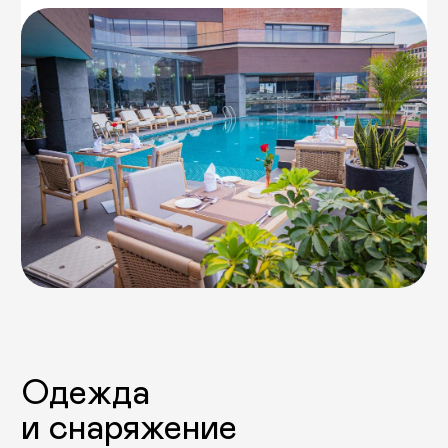
18–29 октября 2026
02–13 мая 2027
вокруг
аннапурны
Оставьте заявку — мы свяжемся
с вами для подтверждения участия.
Или задайте вопрос — ответим
в WhatsApp или Telegram.