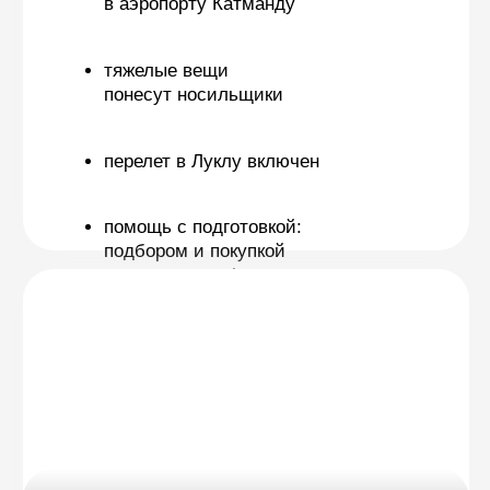
заявку
Программа
Маршрут к Эвересту — это классический
высокогорный трекинг, доступный для
людей в хорошей физической форме.
Здесь нет сложных технических участков,
но продолжительная ходьба по горному
рельефу в условиях разреженного
воздуха в удаленном от цивилизации
районе требует выносливости,
внимательного отношения к
акклиматизации и готовности к переменам