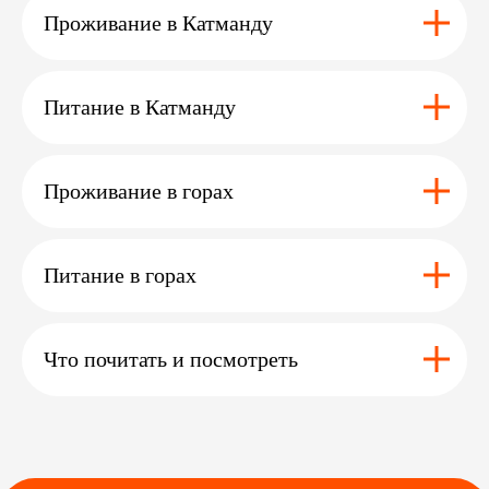
Проживание в Катманду
Питание в Катманду
+7 (985) 401-72-46
info@mountainquestexpeditions.com
Проживание в горах
Питание в горах
Экспедиции
Трекинги
Восхождения
Календарь
Что почитать и посмотреть
Индивидуальные туры
Информация