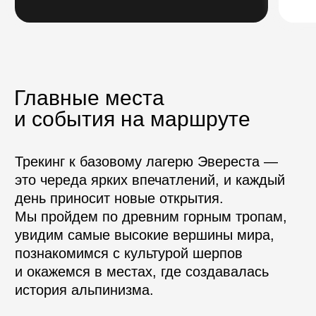
кипит жизнь: десятки экспедиций со всего
мира устанавливают палатки, готовятся
к восхождению и ждут погодного окна.
Осенью лагерь пуст, но ледник Кхумбу,
огромные ледовые стены и особая
атмосфера этого места никого не
оставляют равнодушным.
Главные места
и события на маршруте
Стоимость