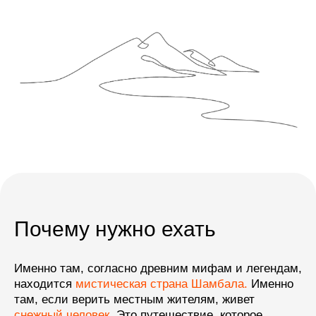
01
/05
Насладиться
закатом
на Эвересте
и полюбоваться
красивейшими вершинами
Гималаев: Лхоцзе, Нупцзе,
Ама-Даблам
Почему нужно ехать
Именно там, согласно древним мифам и легендам,
находится
мистическая страна Шамбала.
Именно
там, если верить местным жителям, живет
снежный человек.
Это путешествие, которое