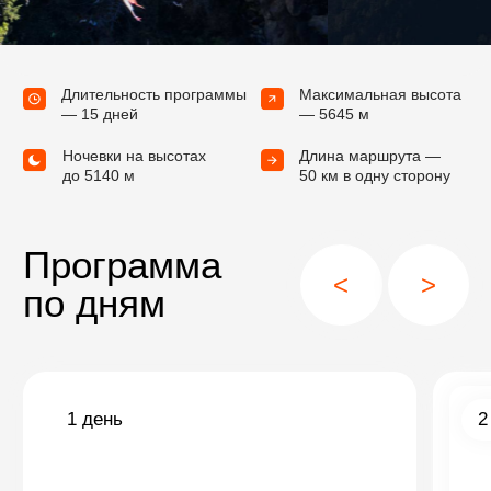
торговли, культуры и жизни шерпов.
В Намче-Базаре соединяются древние
традиции и современные удобства: здесь
можно попробовать традиционные блюда,
посетить базар с тибетскими товарами
и наслаждаться видами гималайских
восьмитысячников. Особенно
впечатляющая панорама открывается
Фотогалерея
с обзорной площадки у отеля Everest
Смотреть еще >
View.
Монастырь Тенгбоче — духовное
сердце Кхумбу
Буддийский монастырь Тенгбоче (3867 м)
— самый значимый в регионе. Его
история тесно связана с тибетским
монастырем Ронгбук на северных склонах
Эвереста. Оба принадлежат к школе
ньингма и расположены у подножия самой
высокой горы в мире. Монастырь окружен
потрясающими видами, а его атмосфера
наполнена покоем и силой. Если повезет,
мы попадем на утреннюю или вечернюю
службу, услышим мантры монахов и