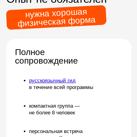
Комфортные
условия
Отель 4–5* в Катманду,
комфортные лоджи
в горах
Гарантирован-
ные даты
Даже если в группе
один участник,
экспедиция состоится
Оставьте
заявку
Мы свяжемся с вами
и ответим на ваши вопросы
Оставить