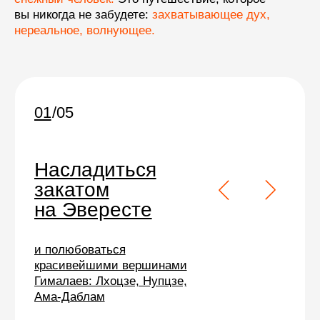
вы никогда не забудете:
захватывающее дух,
нереальное, волнующее.
Опыт не обязателен
нужна хорошая
физическая форма
Полное
сопровождение
русскоязычный гид
в течение всей программы
компактная группа —
не более 8 человек
персональная встреча