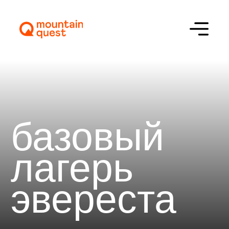
базовый
лагерь
эвереста
Описание
Программа
Стоимость
Отзывы
Сложность
Цена
Даты
2700 $
15–29 ноября 2026
03–17 апреля 2027