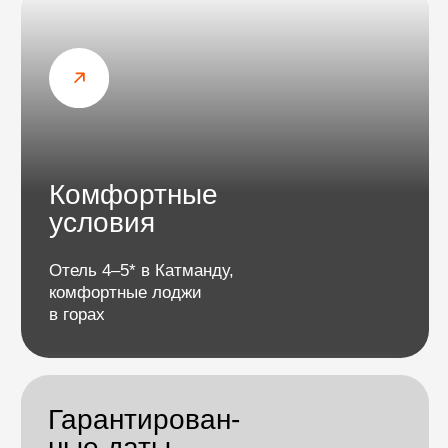
погоды.
Протяженность и рельеф
Общая длина маршрута — около
100 км
(в обе стороны, без радиальных выходов).
В среднем мы будем проходить
от
6
до
12
км в
день
, что занимает
5–7 часов в
Подробнее
движении
с перерывами на отдых и обед.
Тропа широкая, но включает подъемы,
спуски, подвесные мосты, каменистые
участки и морену ледника Кхумбу.
Маршрут проходит через разнообразные
ландшафты:
Вначале — сосновые леса и заросли
рододендронов. Дальше появляются
альпийские луга и пастбища яков.
На высотах 5000+ м пейзаж сменяется
ледниковой пустыней, где царят камни,
лед и снег.
Набор высоты и акклиматизация