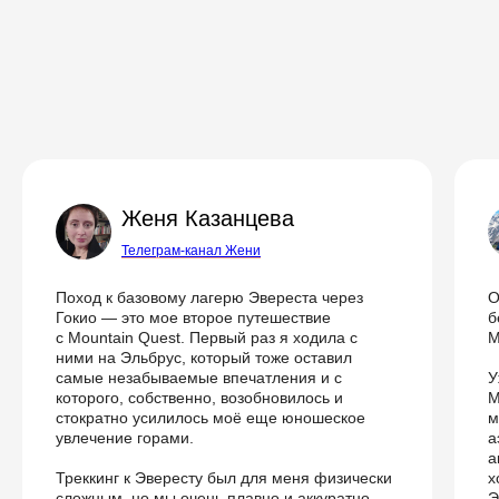
Женя Казанцева
Телеграм-канал Жени
Поход к базовому лагерю Эвереста через
О
Гокио — это мое второе путешествие
б
с Mountain Quest. Первый раз я ходила с
М
ними на Эльбрус, который тоже оставил
самые незабываемые впечатления и с
У
которого, собственно, возобновилось и
M
стократно усилилось моё еще юношеское
м
увлечение горами.
а
а
Треккинг к Эвересту был для меня физически
х
сложным, но мы очень плавно и аккуратно
Э