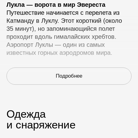
15–29 ноября 2026
03–17 апреля 2027
базовый
лагерь
эвереста
Эта программа позволит вам
увидеть самые впечатляющие
в мире горы