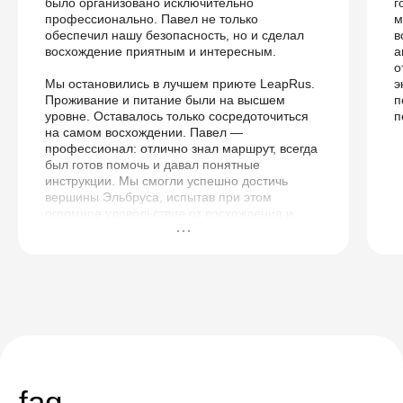
было организовано исключительно
г
профессионально. Павел не только
м
обеспечил нашу безопасность, но и сделал
в
восхождение приятным и интересным.
а
о
Мы остановились в лучшем приюте LeapRus.
э
Проживание и питание были на высшем
п
уровне. Оставалось только сосредоточиться
п
на самом восхождении. Павел —
профессионал: отлично знал маршрут, всегда
был готов помочь и давал понятные
инструкции. Мы смогли успешно достичь
вершины Эльбруса, испытав при этом
огромное удовольствие от восхождения и
получив массу незабываемых впечатлений.
Огромное спасибо всей команде Mountain
Quest и, конечно же, Павлу! Рекомендую
всем, кто мечтает подняться на вершину
Эльбруса!