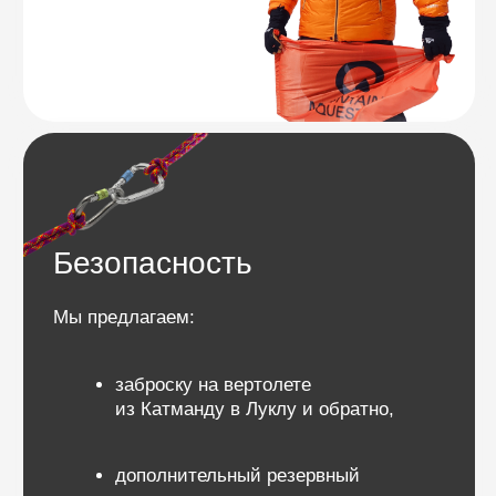
Программа
Айленд-пик (6165 м) относится к категории
трекинговых вершин и хорошо подходит для
альпинистов с небольшим опытом,
стремящихся покорить свою первую вершину
высотой более 6000 метров. Однако он требует
хорошей физической подготовки и владения
базовой техникой работы с альпинистским
снаряжением.
Технические особенности
Подробнее
Хотя большая часть маршрута представляет
собой трекинг, финальный подъем на вершину
включает переход по леднику и крутой снежно-