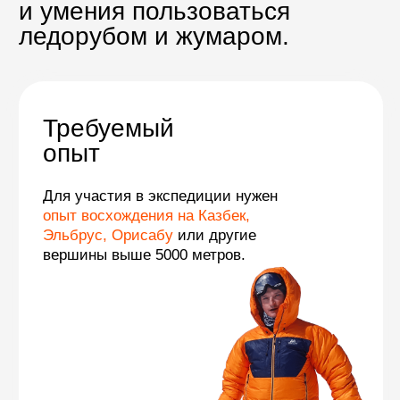
соотношение участников
и гидов в день штурма — 3:1.
Высокий
комфорт
Отель 4–5* в Катманду,
лучшие лоджи в горах,
персональный портер
для каждого участника.
Оставьте
заявку
Мы с вами свяжемся
и поможем сделать выбор.
Оставить
заявку