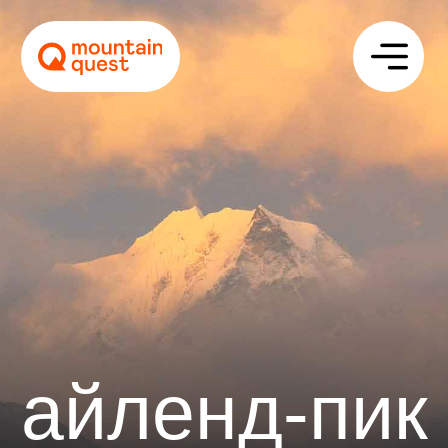
айленд-пик
Описание
Программа
Стоимость
Отзывы
Сложность
Цена
Даты
4900 $
октябрь – ноябрь 2026
март – май 2027