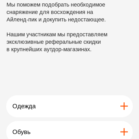
айленд-пик
Наша программа позволяет
сосредоточиться на восхождении,
получить новый опыт в горах.
Оставить заявку
Одежда
Отзывы
Отзывы
Обувь