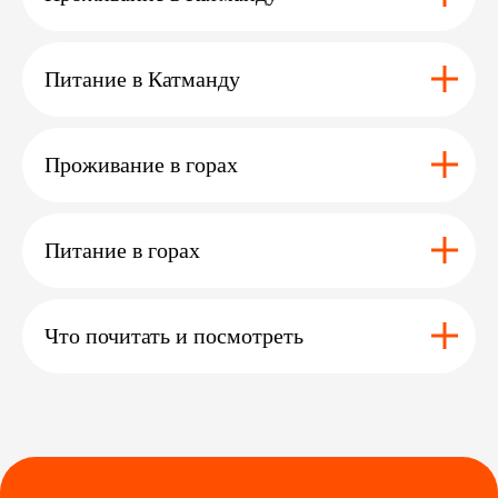
в читване
эльбрус
м
Питание в Катманду
Перейти >
Перейти >
Проживание в горах
Остались вопросы ?
Питание в горах
Или нужна помощь
с выбором?
Что почитать и посмотреть
Оставьте заявку
и мы с вами свяжемся