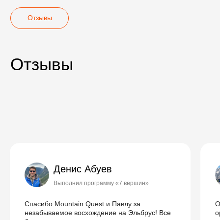
Российской Федерации.
Денис Абуев
Выполнил программу «7 вершин»
Спасибо Mountain Quest и Павлу за
О
незабываемое восхождение на Эльбрус! Все
о