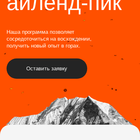
Экспедиции
Трекинги
Восхождения
Календарь
Индивидуальные туры
Информация
Журнал
Программа лояльности
Отзывы
Фотогалерея
Команда
О нас
FAQ
ИП Лактюшкин Павел Евгеньевич
ОГРНИП: 320774600107553/ИНН: 772744599962
Политика обработки персональных данных
Информация, размещенная на сайте, носит
информационный характер и не является публичной
офертой в смысле статьи 437 Гражданского кодекса