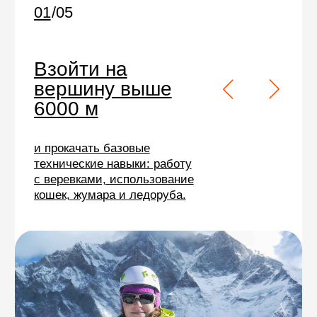
Восхождение на Айленд-
пик
требует хорошей
физической формы
и базовых альпинистских
навыков:
передвижения
в связках и кошках
и умения пользоваться
ледорубом и жумаром.
Требуемый
опыт
Для участия в экспедиции нужен
опыт восхождения на Казбек,
Эльбрус, Орисабу
или другие
вершины выше 5000 метров.