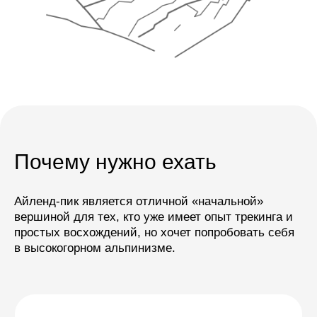
Взойти на
вершину выше
6000 м
и прокачать базовые
технические навыки: работу
с веревками, использование
кошек, жумара и ледоруба.
Почему нужно ехать
Айленд-пик является отличной «начальной»
вершиной для тех, кто уже имеет опыт трекинга и
простых восхождений, но хочет попробовать себя
в высокогорном альпинизме.