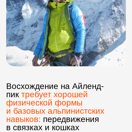
Безопасность
Мы предлагаем:
заброску на вертолете
из Катманду в Луклу и обратно,
дополнительный резервный
день на возможную непогоду,
спутниковую связь для
логистики и планирования,
компактную группу — не более
9 человек,