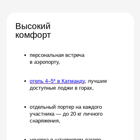
для логистики
и планирования,
компактная группа —
Удобная
максимум 9 человек
логистика
вертолетная заброска
из Катманду в Луклу и обратно
— без многочасовых ночных
переездов и ожиданий
Оставьте
заявку
Мы свяжемся с вами
и ответим на ваши вопросы
Оставить
заявку