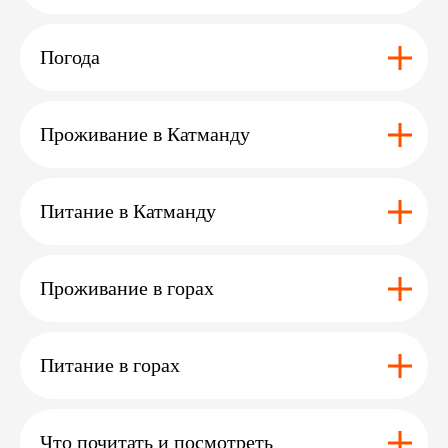
Погода
Остались вопросы ?
Или нужна помощь
Проживание в Катманду
с выбором?
Оставьте заявку
и мы с вами свяжемся
Питание в Катманду
Проживание в горах
+7
Питание в горах
Я даю согласие на обработку
персональных данных
в соответствии с условиями
Политики
Что почитать и посмотреть