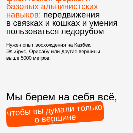
гарантированные даты: даже
если в группе один участник,
экспедиция состоится
Безопасность —
наш приоритет
русскоязычный гид
в
течение всей программы,
соотношение участников
и гидов в день штурма —
3:1,
дополнительный
резервный день
на возможную непогоду,
спутниковая связь
на маршруте