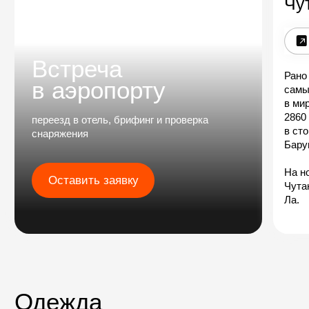
Стоимость
19 сентября – 04 октября 2026
март – май 2027
мера-пик