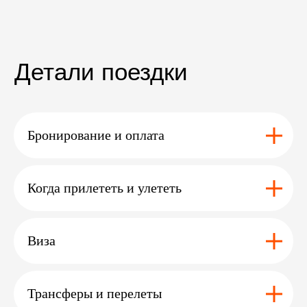
Вам может
<
>
быть
интересно
дополнение
Бронирование и оплата
Когда прилететь и улететь
сафари
в читване
эльбрус
а
Виза
Перейти >
Перейти >
Трансферы и перелеты