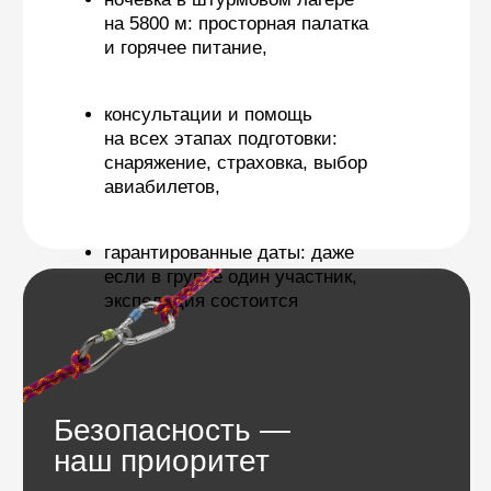
Программа
Мера-пик (Mera Peak) считается одним
из наиболее технически доступных
шеститысячников для восхождения
в Гималаях, поэтому он популярен среди
начинающих альпинистов, желающих получить
опыт восхождения в высоких горах.
Тем не менее, восхождение на Мера-пик
требует хорошей физической формы,
а многочасовые переходы на высоте выше
5000 м — выносливости и силы.
Подробнее
Восхождение включает преодоление ледников
и снежных полей с трещинами, поэтому будут
необходимы базовые навыки передвижения
по льду и снегу в связках и кошках и умение