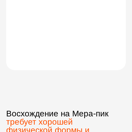
Высокий
комфорт
персональная встреча
в аэропорту,
отель 4–5* в Катманду
, лучшие
доступные лоджи в горах,
отдельный портер на каждого
участника — до 20 кг личного
снаряжения,
ночевка в штурмовом лагере
на 5800 м: просторная палатка
и горячее питание,
консультации и помощь
на всех этапах подготовки:
снаряже­ние, страховка, выбор
авиабилетов,