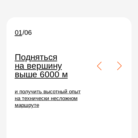
Восхождение на Мера-пик
требует хорошей
физической формы и
базовых альпинистских
навыков:
передвижения
в связках и кошках и умения
пользоваться ледорубом
Нуже
н опыт восхождения на
Казбек,
Эльбрус, Орисабу или другие в
ершины
выше 5000 метров.
Мы берем на себя всё,
чтобы вы думали только
о вершине