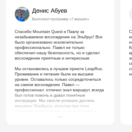
Денис Абуев
Выполнил программу «7 вершин»
Спасибо Mountain Quest и Павлу за
С
незабываемое восхождение на Эльбрус! Все
к
было организовано исключительно
н
профессионально. Павел не только
К
обеспечил нашу безопасность, но и сделал
к
восхождение приятным и интересным.
з
с
Мы остановились в лучшем приюте LeapRus.
с
Проживание и питание были на высшем
н
уровне. Оставалось только сосредоточиться
на самом восхождении. Павел —
профессионал: отлично знал маршрут, всегда
был готов помочь и давал понятные
инструкции. Мы смогли успешно достичь
вершины Эльбруса, испытав при этом
огромное удовольствие от восхождения и
получив массу незабываемых впечатлений.
Огромное спасибо всей команде Mountain