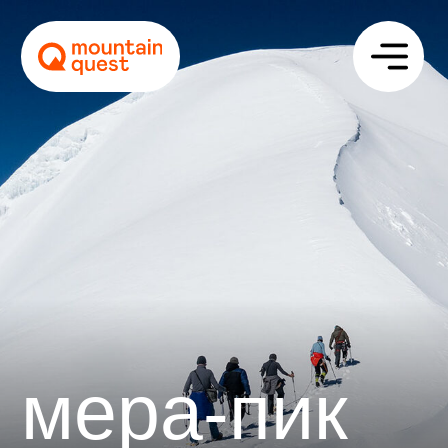
мера-пик
Описание
Программа
Стоимость
Отзывы
Сложность
Цена
Даты
4900 $
19 сен – 04 окт 2026
март – май 2027