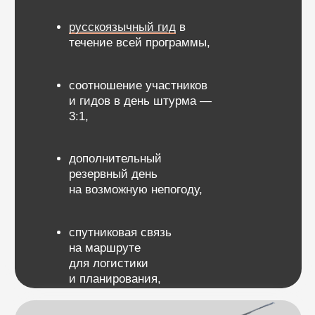
пользоваться ледорубом.
Физическая подготовка и опыт
Участники должны иметь хорошую физическую
форму и опыт восхождений на Казбек, Эльбрус,
Орисабу или другие вершины выше 5000
метров.
Регулярные кардиотренировки, силовые
упражнения и предыдущий опыт высокогорных
походов будут также полезны.
Технические навыки
Восхождение на Мера-пик не требует
продвинутых технических навыков альпинизма.
Однако базовые знания и умения
по использованию кошек, ледоруба и веревок
необходимы. Наши гиды проведут обучение
перед восхождением, чтобы все участники
чувствовали себя уверенно при использовании
необходимого снаряжения.
Длительность программы
В том числе
Высота и акклиматизация
— 16 дней
12 дней в горах