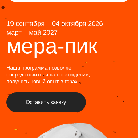
Информация
Журнал
Программа лояльности
Отзывы
Фотогалерея
Команда
О нас
FAQ
ИП Лактюшкин Павел Евгеньевич
ОГРНИП: 320774600107553/ИНН: 772744599962
Политика обработки персональных данных
Информация, размещенная на сайте, носит
информационный характер и не является публичной
офертой в смысле статьи 437 Гражданского кодекса
Российской Федерации.