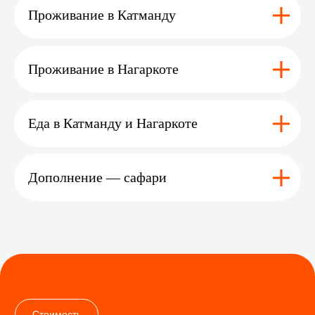
Проживание в Катманду
Остались вопросы ?
Или нужна помощь
Проживание в Нагаркоте
с выбором?
Оставьте заявку
и мы с вами свяжемся
Еда в Катманду и Нагаркоте
Дополнение — сафари
+7
Я даю согласие на обработку
персональных данных
в соответствии с условиями
Политики
Оставить заявку