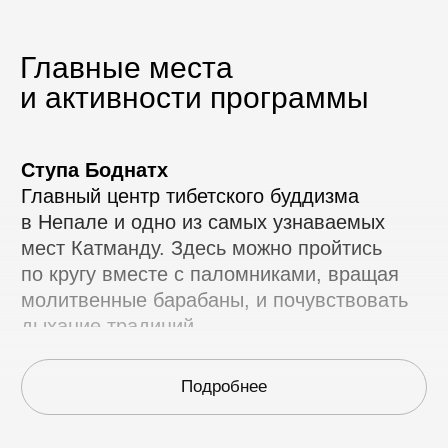
Главные места
и активности программы
10–17 октября 2026
йога-тур
в непале
Практики с видами на Гималаи,
легкие прогулки по холмам
и знакомство с духовным
наследием долины Катманду