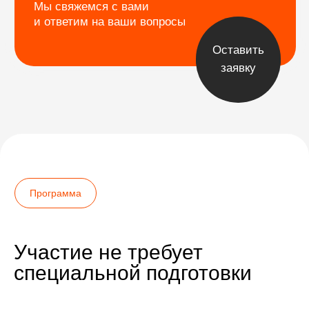
Катманду. Ступа 
и храм Пашупатин
После утренней практики 
Встреча
к ступе Боднатх — главно
в аэропорту
тибетского буддизма. Зде
совершают обходы, читаю
и вращают барабаны. Обе
Заселение в отель. Вечером —
в ресторане на крыше с ви
ужин и знакомство. Завершим
Днем нас ждет индуистски
день практикой йога-нидры.
Пашупатинатх и вечерняя 
церемония аарти.
День завершится силовой 
Оставить заявку
и медитацией.
Участие не требует
специальной подготовки
Ступа Боднатх