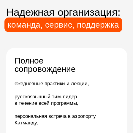
Комфортные
условия
Отели 5* в Катманду
и Нагаркоте
Преподаватели
Практики ведут Анастасия Старостина
и Алиса Буракова —
сертифицированные преподаватели
йоги с международной аккредитацией.