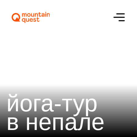
йога-тур
в непале
Описание
Программа
Стоимость
Отзывы
Сложность
Цена
Даты
2150 €
10–17 октября 2026