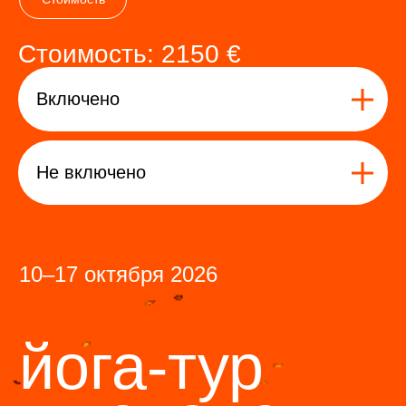
Стоимость: 2150 €
Включено
+7 (985) 401-72-46
info@mountainquestexpeditions.com
Не включено
Экспедиции
Трекинги
Восхождения
Календарь
Индивидуальные туры
Информация