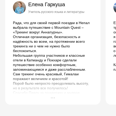
Елена Гаркуша
Учитель русского языка и литературы
Рада, что для своей первой поездки в Непал
Е
выбрала путешествие с Mountain Quest –
т
«Трекинг вокруг Аннапурны».
о
Отличная организация, безопасность и
я
надёжность во всем, на протяжении всего
г
трекинга ни о чем не нужно было
в
беспокоиться.
о
Небольшая группа участников и классные
л
отели в Катманду и Покхаре сделали
путешествие особенно комфортным,
К
запоминающимся и даже расслабленным.
п
Сам трекинг очень красивый, Гималаи
поражают величием и красотой!
Порой было непросто преодолевать высоту,
но в результате все получилось!
Спасибо Павлу за поддержку и мудрое
руководство!
От путешествия остались самые лучшие
впечатления и воспоминания!