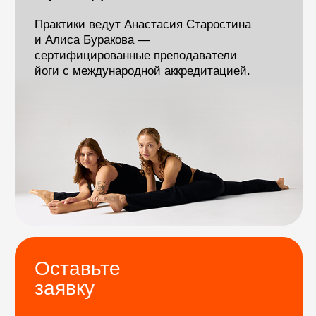
Длительность
Максимальная
программы — 8 дней
высота — 2175 м
Ночевки на высотах
Длина хайков — 10 км
до 2000 м
Программа
<
>
по дням
1 день
2 день