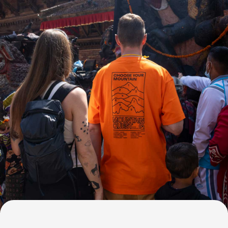
Старинный город, сохранивший атмосферу
средневекового Непала. Узкие улочки,
площади с храмами и ремесленные
мастерские позволяют ощутить жизнь,
в которой время словно замедлилось.
Нагаркот и гималайские панорамы
Горный курорт на высоте 1800 м,
знаменитый видами на Гималаи. Именно
здесь пройдут наши утренние и вечерние
практики йоги — на фоне гор
и рассветного неба.
Panoramic Hiking Trail
Легкая тропа длиной около 12 км через
леса, деревни и холмы. Это прогулка
в комфортном темпе, открывающая виды
на Гималаи и сельскую жизнь Непала.
Фотогалерея
Выбор активности: хайкинг или
кулинарный мастер-класс
В один из дней можно будет пройти
пешком к смотровой башне с панорамами
гималайских вершин или выбрать отдых