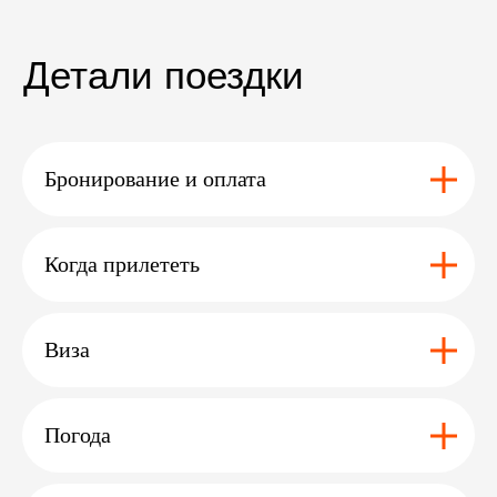
Вам может
<
>
быть
интересно
дополнение
Бронирование и оплата
Когда прилететь
сафари
баз. лагерь
в
в читване
эвереста
а
Виза
Перейти >
Перейти >
Погода