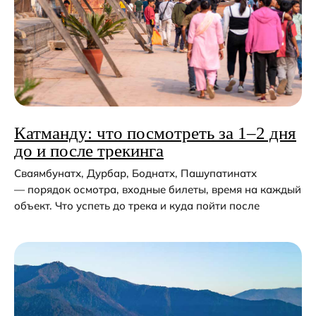
Оставьте заявку
и мы с вами свяжемся
+7
Катманду: что посмотреть за 1–2 дня
Я даю согласие на обработку
до и после трекинга
персональных данных
в соответствии с условиями
Сваямбунатх, Дурбар, Боднатх, Пашупатинатх
Политики
— порядок осмотра, входные билеты, время на каждый
объект. Что успеть до трека и куда пойти после
Оставить заявку
+7 (985) 401-72-46