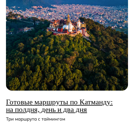
info@mountainquestexpeditions.com
Экспедиции
Трекинги
Восхождения
Календарь
Индивидуальные туры
Информация
Готовые маршруты по Катманду:
на полдня, день и два дня
Журнал
Программа лояльности
Отзывы
Фотогалерея
Команда
О нас
FAQ
Три маршрута с таймингом