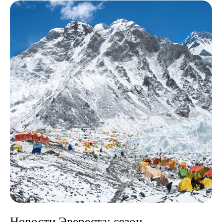
ИП Лактюшкин Павел Евгеньевич
ОГРНИП: 320774600107553/ИНН: 772744599962
Политика обработки персональных данных
Информация, размещенная на сайте, носит
информационный характер и не является публичной
офертой в смысле статьи 437 Гражданского кодекса
Российской Федерации.
Новости Эвереста: сезон