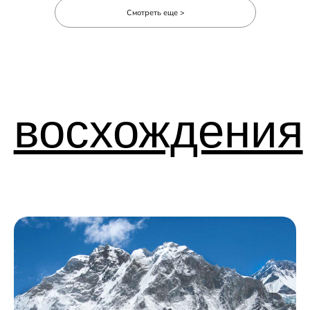
Смотреть еще >
Оставить заявку
+7 (985) 401-72-46
info@mountainquestexpeditions.com
Экспедиции
Трекинги
Восхождения
Календарь
Индивидуальные туры