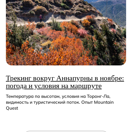
Остались вопросы ?
Или нужна помощь
с выбором?
Оставьте заявку
и мы с вами свяжемся
Трекинг вокруг Аннапурны в ноябре:
погода и условия на маршруте
Температура по высотам, условия на Торонг-Ла,
+7
видимость и туристический поток. Опыт Mountain
Quest
Я даю согласие на обработку
персональных данных
в соответствии с условиями
Политики