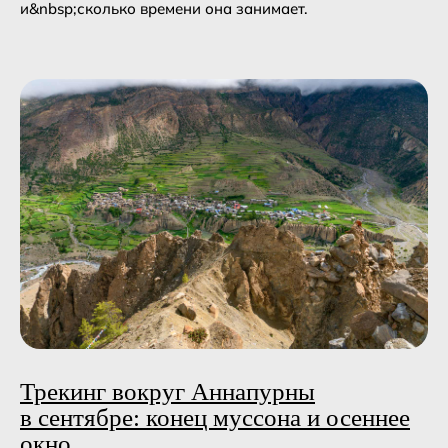
и&nbsp;сколько времени она занимает.
Трекинг вокруг Аннапурны
в сентябре: конец муссона и осеннее
окно