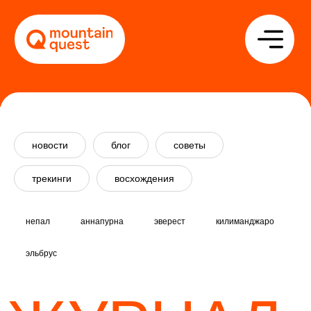
новости
блог
советы
трекинги
восхождения
ЖУРНАЛ
непал
аннапурна
эверест
килиманджаро
эльбрус