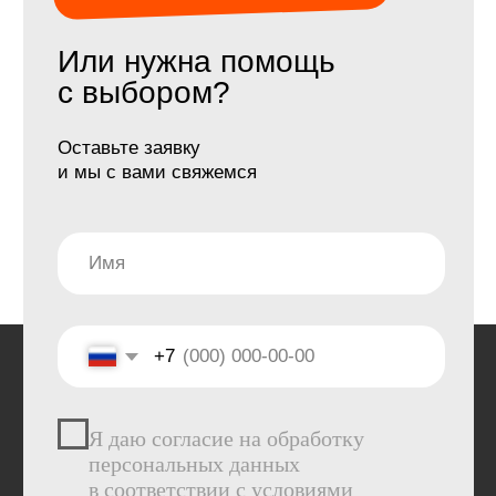
Экспедиции
Трекинги
Восхождения
Календарь
Индивидуальные туры
Информация
Журнал
Программа лояльности
Отзывы
Фотогалерея
Команда
О нас
FAQ
ИП Лактюшкин Павел Евгеньевич
ОГРНИП: 320774600107553/ИНН: 772744599962
Политика обработки персональных данных
Информация, размещенная на сайте, носит
информационный характер и не является публичной