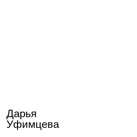
горами и альпинизмом в 2012 году, попав впервые
в Шамони. Поднималась на Денали на Аляске,
Аконкагуа в Аргентине, Айленд-пик в Гималаях,
пирамиду Карстенса в Папуа, Килиманджаро
в Танзании, прошла маршрут «Крест Эльбруса»
за 10 часов…
Подробнее >
Остались вопросы ?
Или нужна помощь
с выбором?
Оставьте заявку
и мы с вами свяжемся