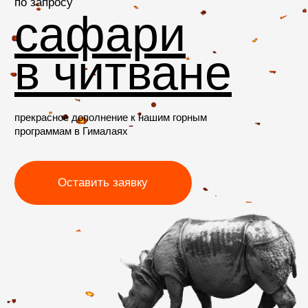
Оставить заявку
+7 (985) 401-72-46
info@mountainquestexpeditions.com
Экспедиции
Трекинги
Восхождения
Календарь
Индивидуальные туры