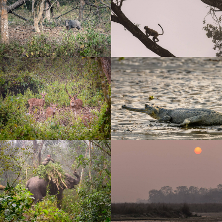
по запросу
сафари
в читване
прекрасное дополнение к нашим горным
программам в Гималаях
Оставить заявку