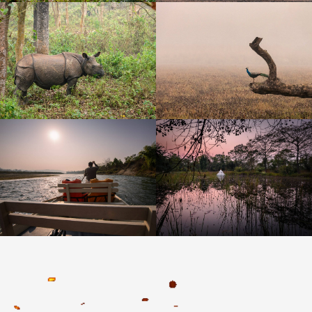
Остались вопросы ?
Или нужна помощь
с выбором?
Оставьте заявку
и мы с вами свяжемся
+7
Я даю согласие на обработку
персональных данных
в соответствии с условиями
Политики