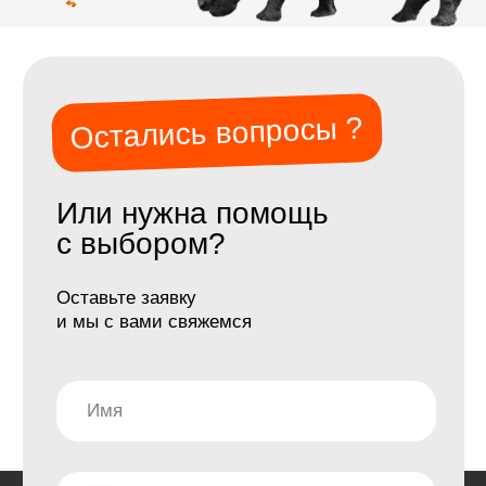
Информация
Журнал
Программа лояльности
Отзывы
Фотогалерея
Команда
О нас
FAQ
ИП Лактюшкин Павел Евгеньевич
ОГРНИП: 320774600107553/ИНН: 772744599962
Политика обработки персональных данных
Информация, размещенная на сайте, носит
информационный характер и не является публичной
офертой в смысле статьи 437 Гражданского кодекса
Российской Федерации.