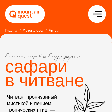
Главная
/
Фотогалерея
/
Читван
сафари
в читване
Читван, пронизанный
мистикой и пением
тропических птиц, —
ворота в неповторимую
сказку Непала