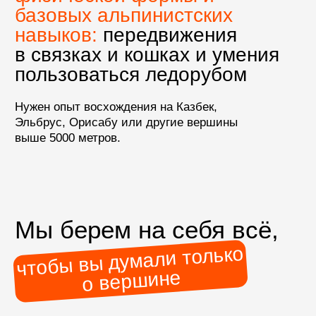
гарантированные даты: даже
если в группе один участник,
экспедиция состоится
Безопасность —
наш приоритет
русскоязычный гид
в
течение всей программы,
соотношение участников
и гидов в день штурма —
3:1,
дополнительный
резервный день
на возможную непогоду,
спутниковая связь
на маршруте