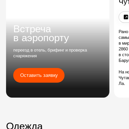
Стоимость
19 сентября – 04 октября 2026
март – май 2027
мера-пик