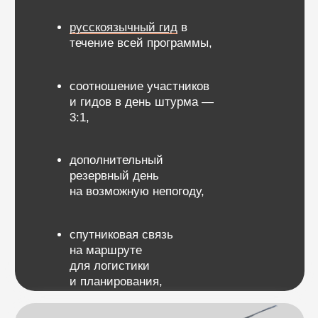
пользоваться ледорубом.
Физическая подготовка и опыт
Участники должны иметь хорошую физическую
форму и опыт восхождений на Казбек, Эльбрус,
Орисабу или другие вершины выше 5000
метров.
Регулярные кардиотренировки, силовые
упражнения и предыдущий опыт высокогорных
походов будут также полезны.
Технические навыки
Восхождение на Мера-пик не требует
продвинутых технических навыков альпинизма.
Однако базовые знания и умения
по использованию кошек, ледоруба и веревок
необходимы. Наши гиды проведут обучение
перед восхождением, чтобы все участники
чувствовали себя уверенно при использовании
необходимого снаряжения.
Длительность программы
В том числе
Высота и акклиматизация
— 16 дней
12 дней в горах