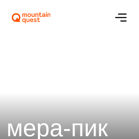
мера-пик
Описание
Программа
Стоимость
Отзывы
Сложность
Цена
Даты
4900 $
19 сен – 04 окт 2026
март – май 2027