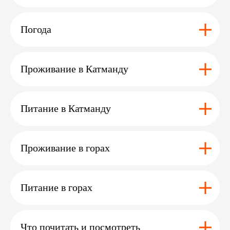
Погода
Остались вопросы ?
Или нужна помощь
Проживание в Катманду
с выбором?
Оставьте заявку
и мы с вами свяжемся
Питание в Катманду
Проживание в горах
+7
Питание в горах
Я даю согласие на обработку
персональных данных
в соответствии с условиями
Политики
Что почитать и посмотреть