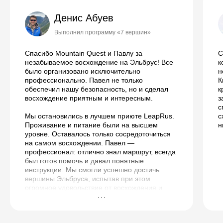
Денис Абуев
Выполнил программу «7 вершин»
Спасибо Mountain Quest и Павлу за
С
незабываемое восхождение на Эльбрус! Все
к
было организовано исключительно
н
профессионально. Павел не только
К
обеспечил нашу безопасность, но и сделал
к
восхождение приятным и интересным.
з
с
Мы остановились в лучшем приюте LeapRus.
с
Проживание и питание были на высшем
н
уровне. Оставалось только сосредоточиться
на самом восхождении. Павел —
профессионал: отлично знал маршрут, всегда
был готов помочь и давал понятные
инструкции. Мы смогли успешно достичь
вершины Эльбруса, испытав при этом
огромное удовольствие от восхождения и
получив массу незабываемых впечатлений.
Огромное спасибо всей команде Mountain