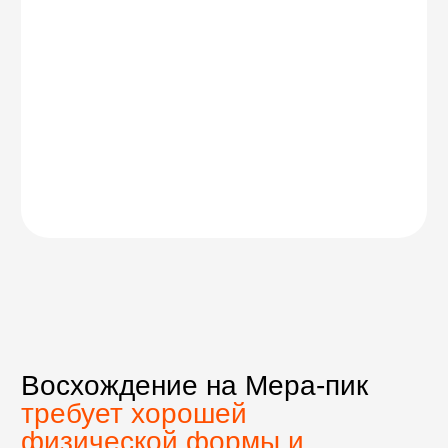
Высокий
комфорт
персональная встреча
в аэропорту,
отель 4–5* в Катманду
, лучшие
доступные лоджи в горах,
отдельный портер на каждого
участника — до 20 кг личного
снаряжения,
ночевка в штурмовом лагере
на 5800 м: просторная палатка
и горячее питание,
консультации и помощь
на всех этапах подготовки:
снаряже­ние, страховка, выбор
авиабилетов,