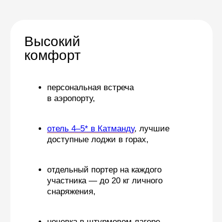
для логистики
и планирования,
компактная группа —
Удобная
максимум 9 человек
логистика
вертолетная заброска
из Катманду в Луклу и обратно
— без многочасовых ночных
переездов и ожиданий
Оставьте
заявку
Мы свяжемся с вами
и ответим на ваши вопросы
Оставить
заявку