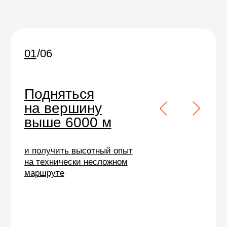
Восхождение на Мера-пик
требует хорошей
физической формы и
базовых альпинистских
навыков:
передвижения
в связках и кошках и умения
пользоваться ледорубом
Нуже
н опыт восхождения на
Казбек,
Эльбрус, Орисабу или другие в
ершины
выше 5000 метров.
Мы берем на себя всё,
чтобы вы думали только
о вершине