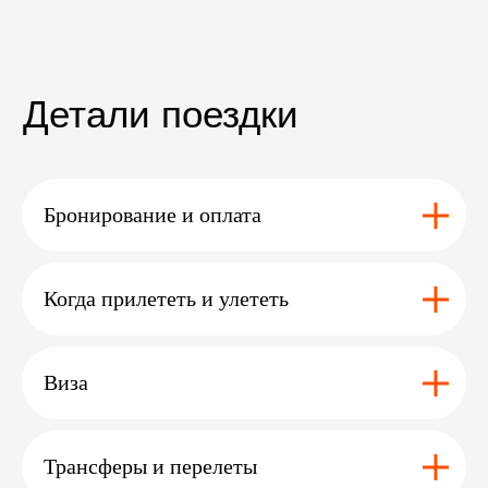
Вам может
<
>
быть
интересно
дополнение
Бронирование и оплата
Когда прилететь и улететь
сафари
в читване
эльбрус
а
Виза
Перейти >
Перейти >
Трансферы и перелеты