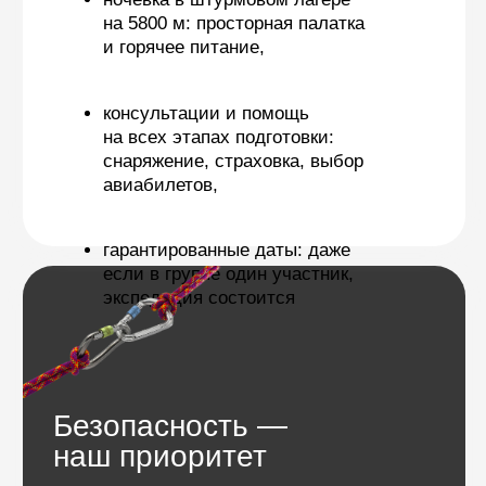
Программа
Мера-пик (Mera Peak) считается одним
из наиболее технически доступных
шеститысячников для восхождения
в Гималаях, поэтому он популярен среди
начинающих альпинистов, желающих получить
опыт восхождения в высоких горах.
Тем не менее, восхождение на Мера-пик
требует хорошей физической формы,
а многочасовые переходы на высоте выше
5000 м — выносливости и силы.
Подробнее
Восхождение включает преодоление ледников
и снежных полей с трещинами, поэтому будут
необходимы базовые навыки передвижения
по льду и снегу в связках и кошках и умение