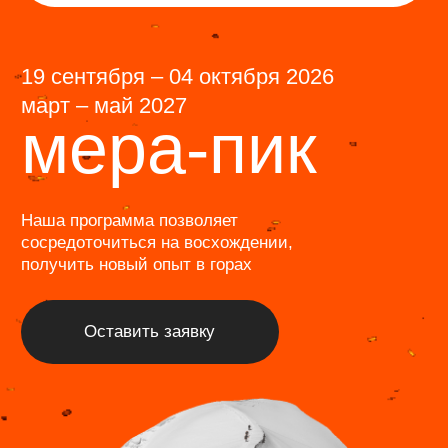
Информация
Журнал
Программа лояльности
Отзывы
Фотогалерея
Команда
О нас
FAQ
ИП Лактюшкин Павел Евгеньевич
ОГРНИП: 320774600107553/ИНН: 772744599962
Политика обработки персональных данных
Информация, размещенная на сайте, носит
информационный характер и не является публичной
офертой в смысле статьи 437 Гражданского кодекса
Российской Федерации.