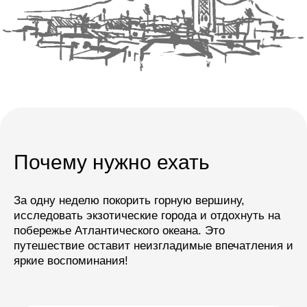
Подняться
на Тубкаль
(4167 м),
высшую точку Северной
Африки, и полюбоваться
захватывающей панорамой гор
на рассвете
Почему нужно ехать
За одну неделю покорить горную вершину,
исследовать экзотические города и отдохнуть на
побережье Атлантического океана. Это
путешествие оставит неизгладимые впечатления и
яркие воспоминания!