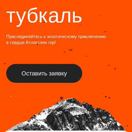
Экспедиции
Трекинги
Восхождения
Календарь
Индивидуальные туры
Информация
Журнал
Программа лояльности
Отзывы
Фотогалерея
Команда
О нас
FAQ
ИП Лактюшкин Павел Евгеньевич
ОГРНИП: 320774600107553/ИНН: 772744599962
Политика обработки персональных данных
Информация, размещенная на сайте, носит
информационный характер и не является публичной
офертой в смысле статьи 437 Гражданского кодекса
Российской Федерации.