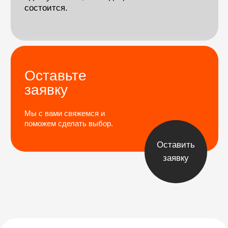
Снег и лед часто покрывают маршрут, требуя
соответствующего снаряжения и подготовки.
Программа
<
>
по дням
1 день
2 день
Горный приют, 32
Встреча
в аэропорту
После завтрака нас ждет живо
(примерно 2 часа) в берберск
Марракеша
Имлиль, расположенную в сер
гор на высоте 1700 метров.
переезд в отель, брифинг и проверка
Далее начнется наш поход к г
снаряжения