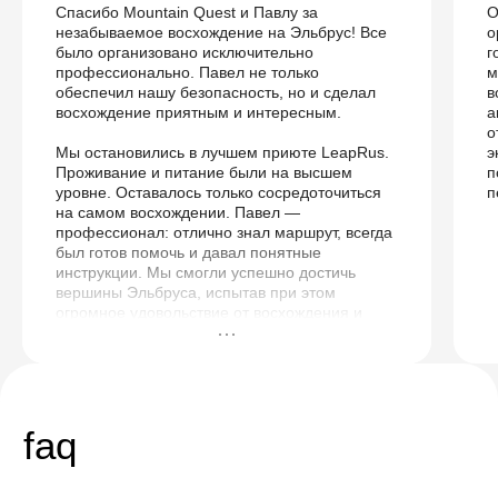
Спасибо Mountain Quest и Павлу за
О
незабываемое восхождение на Эльбрус! Все
о
было организовано исключительно
г
профессионально. Павел не только
м
обеспечил нашу безопасность, но и сделал
в
восхождение приятным и интересным.
а
о
Мы остановились в лучшем приюте LeapRus.
э
Проживание и питание были на высшем
п
уровне. Оставалось только сосредоточиться
п
на самом восхождении. Павел —
профессионал: отлично знал маршрут, всегда
был готов помочь и давал понятные
инструкции. Мы смогли успешно достичь
вершины Эльбруса, испытав при этом
огромное удовольствие от восхождения и
получив массу незабываемых впечатлений.
Огромное спасибо всей команде Mountain
Quest и, конечно же, Павлу! Рекомендую
всем, кто мечтает подняться на вершину
Эльбруса!