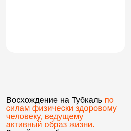
Комфорт
русскоязычный гид Mountain
Quest в течение всей
программы,
полный сервис на треке:
местные гиды, погонщики
мулов, повар
,
отели 4–5* в городах,
спутниковая связь для
логистики и
планирования,