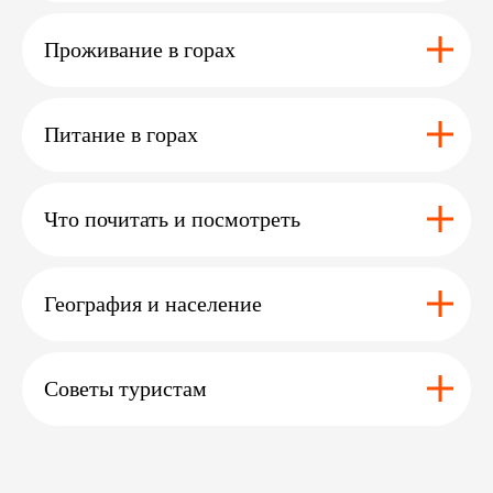
э
эльбрус
мера-пик
Проживание в горах
Перейти >
Перейти >
Питание в горах
Что почитать и посмотреть
Остались вопросы ?
Или нужна помощь
География и население
с выбором?
Оставьте заявку
и мы с вами свяжемся
Советы туристам
+7