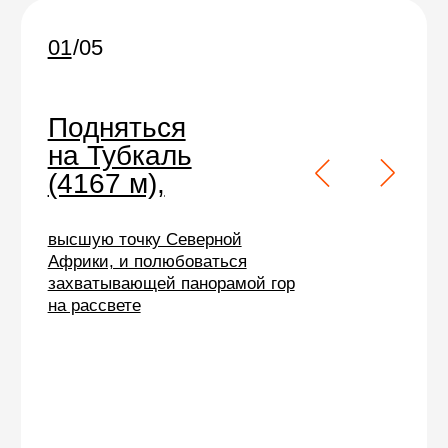
Восхождение на Тубкаль
по
силам физически здоровому
человеку, ведущему
активный образ жизни.
Зимой потребуются кошки и
ледоруб.
Опыт не
требуется
Можно поехать
с любым уровнем
подготовки,
но
нужна хорошая
физическая форма.