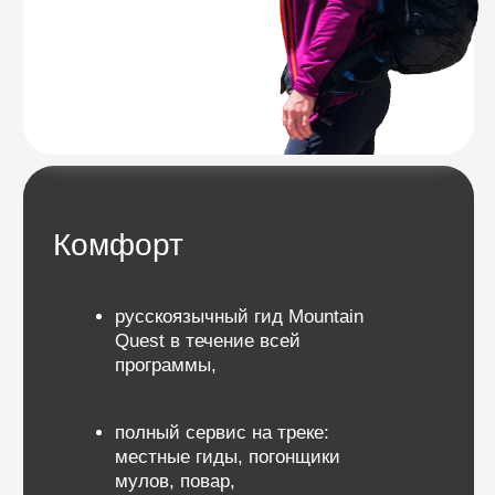
Программа
Восхождение на Джебель-Тубкаль имеет
умеренную сложность и хорошо подходит для
людей с опытом в трекинге выше 3000 метров.
Подъем требует определенных усилий, но он
по силам физически здоровому человеку,
ведущему активный образ жизни.
Подробнее
Высота
Достижение высоты 4167 метров требует
адаптации к условиям высокогорья.
Существует риск возникновения горной
болезни.