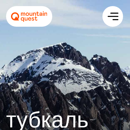
тубкаль
Описание
Программа
Стоимость
Отзывы
Сложность
Цена
Даты
1650 €
08–14 июня 2027