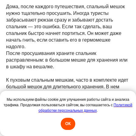
Дома, после каждого путешествия, спальный мешок
нужно тщательно просушить. Иногда туристы
забрасывают рюкзак сразу и забывают достать
спальник — это ошибка. Если так сделать, ваш
спальник быстро начнет портиться. Он может даже
начать гнить, если оставить его в гермомешке
надолго.
После просушивания храните спальник
расправленным: в большом мешке для хранения или
в шкафу на вешалке.
К пуховым спальным мешкам, часто в комплекте идет
большой мешок для длительного хранения. В нем
утеплитель спальника не испытывает лишнее
давление, благодаря чему не слеживается и не теряет
Мы используем файлы cookie для улучшения работы сайта и анализа
трафика. Продолжая пользоваться сайтом, вы соглашаетесь с
Политикой
своих теплоизолирующих свойств. Этот мешок может
обработки персональных данных
.
иметь разную форму, объем и сшит из разных
материалов.
ОК