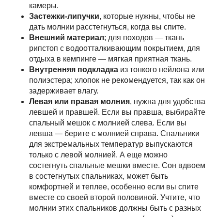
баз. лагерь
камеры.
Застежки-липучки
, которые нужны, чтобы не
эвереста
дать молнии расстегнуться, когда вы спите.
Внешний материал
; для походов — ткань
рипстоп с водоотталкивающим покрытием, для
Перейти >
отдыха в кемпинге — мягкая приятная ткань.
Внутренняя подкладка
из тонкого нейлона или
полиэстера; хлопок не рекомендуется, так как он
16–29 ноября 2026
задерживает влагу.
Левая или правая молния
, нужна для удобства
левшей и правшей. Если вы правша, выбирайте
вокруг
спальный мешок с молнией слева. Если вы
левша — берите с молнией справа. Спальники
манаслу
для экстремальных температур выпускаются
только с левой молнией. А еще можно
состегнуть спальные мешки вместе. Сон вдвоем
Перейти >
в состегнутых спальниках, может быть
комфортней и теплее, особенно если вы спите
вместе со своей второй половиной. Учтите, что
молнии этих спальников должны быть с разных
Смотреть еще >