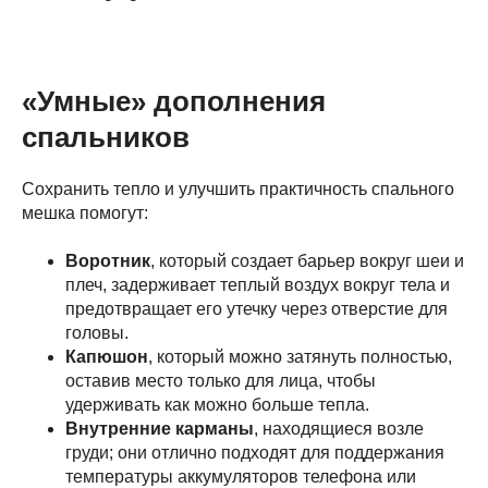
Наши ближайшие
экспедиции
«Умные» дополнения
спальников
18–29 октября 2026
Сохранить тепло и улучшить практичность спального
мешка помогут:
вокруг
Воротник
, который создает барьер вокруг шеи и
аннапурны
плеч, задерживает теплый воздух вокруг тела и
предотвращает его утечку через отверстие для
головы.
Перейти >
Капюшон
, который можно затянуть полностью,
оставив место только для лица, чтобы
удерживать как можно больше тепла.
30 окт. – 13 ноября 2026
Внутренние карманы
, находящиеся возле
груди; они отлично подходят для поддержания
температуры аккумуляторов телефона или