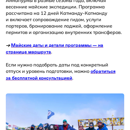
Аннапурны в разные сезоны года, включая
весенние майские экспедиции. Программа
Смотреть еще >
рассчитана на 12 дней Катманду-Катманду
и включает сопровождение гидом, услуги
портеров, бронирование лоджей, оформление
пермитов и организацию внутренних трансферов.
→
Майские даты и детали программы — на
.
странице маршрута
Если нужно подобрать даты под конкретный
+7 (985) 401-72-46
отпуск и уровень подготовки, можно
обратиться
.
за бесплатной консультацией
info@mountainquestexpeditions.com
Журнал