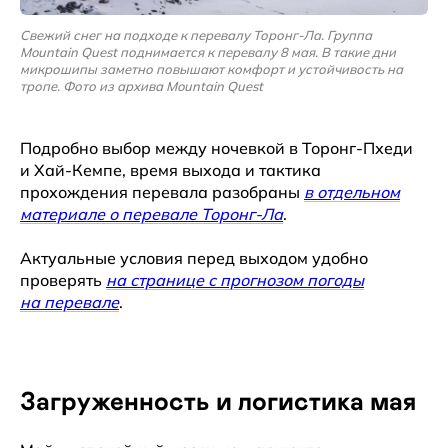
Свежий снег на подходе к перевалу Торонг-Ла. Группа
Mountain Quest поднимается к перевалу 8 мая. В такие дни
микрошипы заметно повышают комфорт и устойчивость на
тропе. Фото из архива Mountain Quest
Подробно выбор между ночевкой в Торонг-Пхеди
и Хай-Кемпе, время выхода и тактика
прохождения перевала разобраны
в отдельном
материале о перевале Торонг-Ла
.
Актуальные условия перед выходом удобно
проверять
на странице с прогнозом погоды
на перевале
.
Загруженность и логистика мая