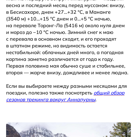
весна и последний месяц перед муссоном: внизу,
в Бесисахаре, днем +27…+32 °C, в Мананге
(3540 м) +10…+15 °C днем и 0…+5 °C ночью,
на перевале Торонг-Ла (5416 м) около нуля днем
и мороз до −10 °C ночью. Зимний снег к маю
с перевала в основном сходит, и его проходят
в штатном режиме, но видимость остается
нестабильной: облачных дней много, а погодная
картина заметно различается от года к году.
Первая половина мая обычно суше и стабильнее,
вторая — жарче внизу, дождливее и менее людна.
Если вы выбираете между разными месяцами для
поездки, полезно также посмотреть
общий обзор
сезонов трекинга вокруг Аннапурны
.