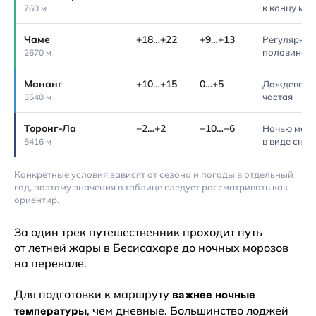
к концу ма
760 м
Чаме
+18…+22
+9…+13
Регулярные
половине д
2670 м
Мананг
+10…+15
0…+5
Дождевая т
частая
3540 м
Торонг-Ла
−2…+2
−10…−6
Ночью моро
в виде снег
5416 м
Конкретные условия зависят от сезона и погоды в отдельный
год, поэтому значения в таблице следует рассматривать как
ориентир.
За один трек путешественник проходит путь
от летней жары в Бесисахаре до ночных морозов
на перевале.
Для подготовки к маршруту
важнее ночные
, чем дневные. Большинство лоджей
температуры