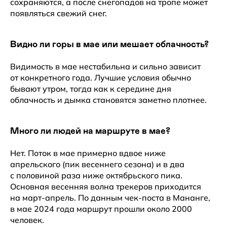
сохраняются, а после снегопадов на тропе может
появляться свежий снег.
Наши ближайшие
Видно ли горы в мае или мешает облачность?
экспедиции
Видимость в мае нестабильна и сильно зависит
от конкретного года. Лучшие условия обычно
бывают утром, тогда как к середине дня
18–29 октября 2026
облачность и дымка становятся заметно плотнее.
Много ли людей на маршруте в мае?
вокруг
аннапурны
Нет. Поток в мае примерно вдвое ниже
апрельского (пик весеннего сезона) и в два
с половиной раза ниже октябрьского пика.
Перейти >
Основная весенняя волна трекеров приходится
на март-апрель. По данным чек-поста в Мананге,
в мае 2024 года маршрут прошли около 2000
30 окт. – 13 ноября 2026
человек.