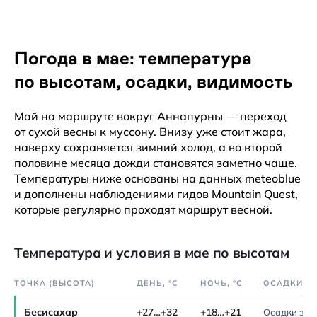
Погода в мае: температура
по высотам, осадки, видимость
Май на маршруте вокруг Аннапурны — переход
от сухой весны к муссону. Внизу уже стоит жара,
наверху сохраняется зимний холод, а во второй
половине месяца дожди становятся заметно чаще.
Температуры ниже основаны на данных meteoblue
и дополнены наблюдениями гидов Mountain Quest,
которые регулярно проходят маршрут весной.
Температура и условия в мае по высотам
ТОЧКА (ВЫСОТА)
ДЕНЬ, °C
НОЧЬ, °C
ОСАДКИ И
Бесисахар
+27…+32
+18…+21
Осадки зна