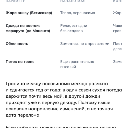
ПАРАМЕТР
НАЧАЛО МАЯ
КОНЕЦ
Жара внизу (Бесисахар)
Тепло, переносимо
Жарко 
Дожди на востоке
Реже, есть дни
Чаще, 
маршрута (до Мананга)
без осадков
грозы
Облачность
Заметная, но с просветами
Плотнее
держит
Поток на тропе
Еще сравнительно
Заметно
высокий
Граница между половинами месяца размыта
и сдвигается год от года: в один сезон сухая погода
держится почти весь май, в другой дожди
приходят уже в первую декаду. Поэтому выше
показано направление изменений, а не точная
дата перелома.
Если выбирать между двумя половинами месяца,