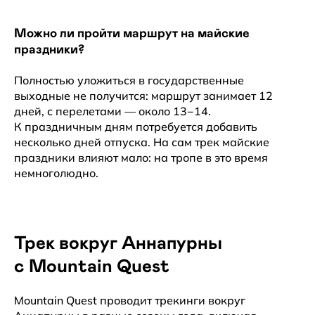
Можно ли пройти маршрут на майские
баз. лагерь
праздники?
эвереста
Полностью уложиться в государственные
выходные не получится: маршрут занимает 12
Перейти >
дней, с перелетами — около 13−14.
К праздничным дням потребуется добавить
несколько дней отпуска. На сам трек майские
16–29 ноября 2026
праздники влияют мало: на тропе в это время
немноголюдно.
вокруг
манаслу
Трек вокруг Аннапурны
с Mountain Quest
Перейти >
Mountain Quest проводит трекинги вокруг