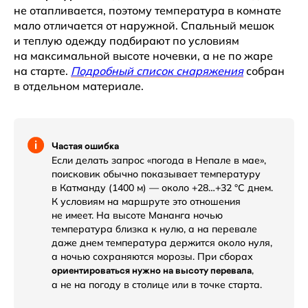
не отапливается, поэтому температура в комнате
мало отличается от наружной. Спальный мешок
и теплую одежду подбирают по условиям
на максимальной высоте ночевки, а не по жаре
на старте.
Подробный список снаряжения
собран
в отдельном материале.
Частая ошибка
Если делать запрос «погода в Непале в мае»,
поисковик обычно показывает температуру
в Катманду (1400 м) — около +28…+32 °C днем.
К условиям на маршруте это отношения
не имеет. На высоте Мананга ночью
температура близка к нулю, а на перевале
даже днем температура держится около нуля,
а ночью сохраняются морозы. При сборах
,
ориентироваться нужно на высоту перевала
а не на погоду в столице или в точке старта.