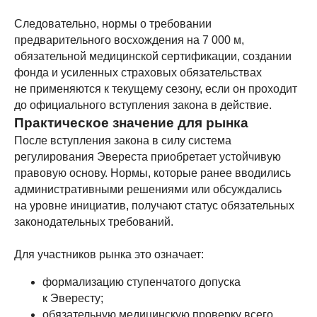
Следовательно, нормы о требовании
Трекинги
Восхождения
Календарь
предварительного восхождения на 7 000 м,
обязательной медицинской сертификации, создании
Команда
О нас
Индивидуальные туры
фонда и усиленных страховых обязательствах
не применяются к текущему сезону, если он проходит
до официального вступления закона в действие.
Политика обработки персональных данных
Практическое значение для рынка
Все права защищены.
После вступления закона в силу система
Копирование материалов с сайта запрещено.
регулирования Эвереста приобретает устойчивую
правовую основу. Нормы, которые ранее вводились
административными решениями или обсуждались
на уровне инициатив, получают статус обязательных
законодательных требований.
Для участников рынка это означает:
формализацию ступенчатого допуска
к Эвересту;
обязательную медицинскую проверку всего