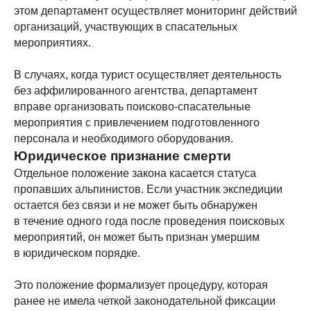
этом департамент осуществляет мониторинг действий
организаций, участвующих в спасательных
18–29 октября 2026
мероприятиях.
В случаях, когда турист осуществляет деятельность
вокруг
без аффилированного агентства, департамент
вправе организовать поисково-спасательные
аннапурны
мероприятия с привлечением подготовленного
персонала и необходимого оборудования.
Перейти >
Юридическое признание смерти
Отдельное положение закона касается статуса
пропавших альпинистов. Если участник экспедиции
30 окт. – 13 ноября 2026
остается без связи и не может быть обнаружен
в течение одного года после проведения поисковых
мероприятий, он может быть признан умершим
баз. лагерь
в юридическом порядке.
эвереста
Это положение формализует процедуру, которая
ранее не имела четкой законодательной фиксации