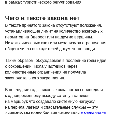
в рамках туристического регулирования.
Перейти >
Чего в тексте закона нет
16–29 ноября 2026
В тексте принятого закона отсутствуют положения,
устанавливающие лимит на количество ежегодных
пермитов на Эверест или на другие вершины.
вокруг
Никаких числовых квот или механизмов ограничения
манаслу
общего числа восходителей документ не вводит.
Таким образом, обсуждаемая в последние годы идея
Перейти >
о сокращении числа участников через
количественные ограничения не получила
законодательного закрепления.
Смотреть еще >
В последние годы пиковые окна погоды приводили
к одновременному выходу сотен участников
на маршрут, что создавало системную нагрузку
на перила, лагеря и спасательные службы — эту
динамику мы подробно анализировали
в материале