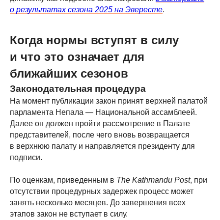
о результатах сезона 2025 на Эвересте
.
Когда нормы вступят в силу
+7 (985) 401-72-46
и что это означает для
info@mountainquestexpeditions.com
ближайших сезонов
Законодательная процедура
На момент публикации закон принят верхней палатой
парламента Непала — Национальной ассамблеей.
Далее он должен пройти рассмотрение в Палате
представителей, после чего вновь возвращается
Журнал
в верхнюю палату и направляется президенту для
подписи.
Новости
Блог
Советы
По оценкам, приведенным в
The Kathmandu Post
, при
Трекинги
Восхождения
Непал
отсутствии процедурных задержек процесс может
занять несколько месяцев. До завершения всех
этапов закон не вступает в силу.
Экспедиции