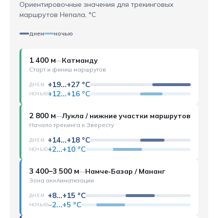
Ориентировочные значения для трекинговых
маршрутов Непала, °C
днем
ночью
1 400 м
Катманду
—
Старт и финиш маршрутов
+19…+27 °C
ДНЕМ
+12…+16 °C
НОЧЬЮ
2 800 м
Лукла / нижние участки маршрутов
—
Начало трекинга к Эвересту
+14…+18 °C
ДНЕМ
+2…+10 °C
НОЧЬЮ
3 400–3 500 м
Намче-Базар / Мананг
—
Зона акклиматизации
+8…+15 °C
ДНЕМ
−2…+5 °C
НОЧЬЮ