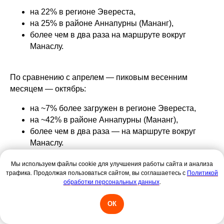
на 22% в регионе Эвереста,
на 25% в районе Аннапурны (Мананг),
более чем в два раза на маршруте вокруг
Манаслу.
По сравнению с апрелем — пиковым весенним
месяцем — октябрь:
на ~7% более загружен в регионе Эвереста,
на ~42% в районе Аннапурны (Мананг),
более чем в два раза — на маршруте вокруг
Манаслу.
Мы используем файлы cookie для улучшения работы сайта и анализа
Внутри месяца поток распределен неравномерно.
трафика. Продолжая пользоваться сайтом, вы соглашаетесь с
Политикой
обработки персональных данных
.
Первая неделя обычно умеренная: часть трекеров
ждет окончательного завершения муссона; часть дат
ОК
совпадает с фестивалем Дашайн, когда внутренний
транспорт работает с повышенной нагрузкой.