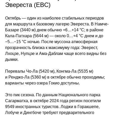
Эвереста (EBC)
Октябрь — один из наиболее стабильных периодов
для маршрута к базовому лагерю Эвереста. В Намче-
Базаре (3440 м) днем обычно +6…+14 °C; в районе
Кала-Патхара (5644 м) — около 0…+4 °C днем и до
−5…−15 °C ночью. После муссона атмосферная
прозрачность близка к максимуму года: Эверест,
Лхоцзе, Нупцзе и Ама-Даблам чаще всего видны без
дымки.
Перевалы Чо-Ла (5420 м), Конгма-Ла (5535 м)
и Ренджо-Ла (5360 м) в октябре обычно проходимы;
варианты через озера Гокио доступны.
Это пик сезона. По данным Национального парка
Сагарматха, в октябре 2024 года регион посетили
9549 иностранных туристов. Лоджи в Горакшепе,
Лобуче и Дингбоче требуют предварительного