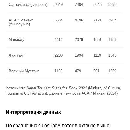
Сагарматха (Эверест)
9549
7404
5645
8898
ACAP Мананг
5634
4196
2121
3967
(Аннапурна)
Манаслу
4412
2079
1851
1989
Лангтанг
2203
1994
1119
1543
Верхний Мустанг
1166
479
501
1259
Источники:
Nepal Tourism Statistics Book 2024
(Ministry of Culture,
Tourism & Civil Aviation), данные чек-поста ACAP Мананг (2024).
Интерпретация данных
По сравнению с ноябрем поток в октябре выше: