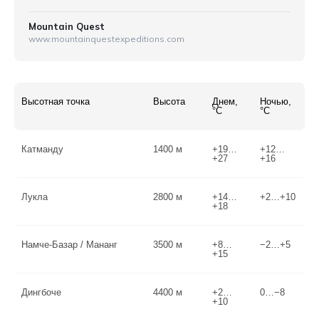
Mountain Quest
www.mountainquestexpeditions.com
Высотная точка
Высота
Днем,
Ночью,
°C
°C
Катманду
1400 м
+19…
+12…
+27
+16
Лукла
2800 м
+14…
+2…+10
+18
Намче-Базар / Мананг
3500 м
+8…
−2…+5
+15
Дингбоче
4400 м
+2…
0…−8
+10