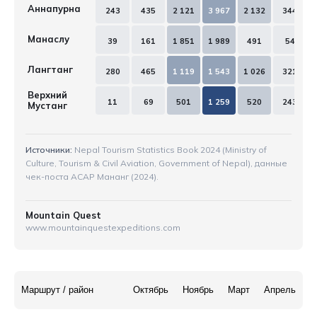
Аннапурна
243
435
2 121
3 967
2 132
344
Манаслу
39
161
1 851
1 989
491
54
Лангтанг
280
465
1 119
1 543
1 026
321
Верхний
11
69
501
1 259
520
243
Мустанг
Источники:
Nepal Tourism Statistics Book 2024 (Ministry of
Culture, Tourism & Civil Aviation, Government of Nepal), данные
чек-поста ACAP Мананг (2024).
Mountain Quest
www.mountainquestexpeditions.com
Маршрут / район
Октябрь
Ноябрь
Март
Апрель