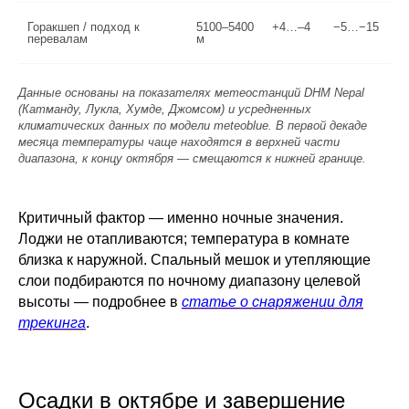
Горакшеп / подход к
5100–5400
+4…–4
−5…−15
перевалам
м
Данные основаны на показателях метеостанций DHM Nepal
(Катманду, Лукла, Хумде, Джомсом) и усредненных
климатических данных по модели meteoblue. В первой декаде
месяца температуры чаще находятся в верхней части
диапазона, к концу октября — смещаются к нижней границе.
Критичный фактор — именно ночные значения.
Лоджи не отапливаются; температура в комнате
близка к наружной. Спальный мешок и утепляющие
слои подбираются по ночному диапазону целевой
высоты — подробнее в
статье о снаряжении для
трекинга
.
Осадки в октябре и завершение