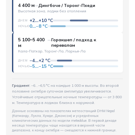
4 400 м
Дингбоче / Торонг-Пхеди
—
Высотная зона, лоджи без отопления
+2…+10 °C
ДНЕМ
0…−8 °C
НОЧЬЮ
5 100–5 400
Горакшеп / подход к
—
м
перевалам
Кала-Патхар, Торонг-Ла, Ларкья-Ла
−4…+2 °C
ДНЕМ
−5…−15 °C
НОЧЬЮ
Градиент:
−6…−6,5 °C на каждые 1 000 м высоты. Во второй
половине октября суточная амплитуда увеличивается.
Устойчивые отрицательные ночные температуры — от 3 800
м. Температура в лоджах близка к наружной.
Данные основаны на показателях метеостанций DHM Nepal
(Катманду, Лукла, Хумде, Джомсом) и усреднённых
климатических данных по модели meteoblue. В первой декаде
месяца температуры чаще находятся в верхней части
диапазона, к концу октября — смещаются к нижней границе.