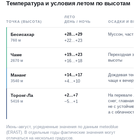
Температура и условия летом по высотам
ЛЕТО
ТОЧКА (ВЫСОТА)
ДЕНЬ / НОЧЬ
ОСАДКИ И ВИД
Бесисахар
+28…+29
Муссон, частые 
760 м
+22…+23
Чаме
+19…+23
Переходная зона
высоты
2670 м
+16…+18
Мананг
+14…+17
Дождевая тень, 
чаще к вечеру
3540 м
+4…+10
Торонг-Ла
+2…+7
На перевале ле
снег; главная с
5416 м
−5…+1
не с устойчивы
а с облачностью
Июнь–август, усредненные значения по данным meteoblue
(ERA5T). В отдельные годы фактические значения могут
отличаться на несколько градусов.