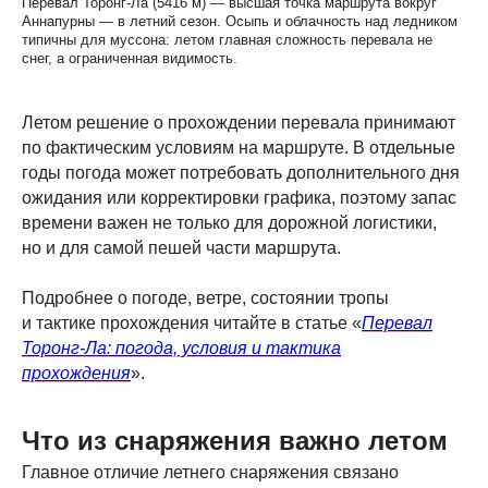
Перевал Торонг-Ла (5416 м) — высшая точка маршрута вокруг
Аннапурны — в летний сезон. Осыпь и облачность над ледником
типичны для муссона: летом главная сложность перевала не
снег, а ограниченная видимость.
Летом решение о прохождении перевала принимают
по фактическим условиям на маршруте. В отдельные
годы погода может потребовать дополнительного дня
ожидания или корректировки графика, поэтому запас
времени важен не только для дорожной логистики,
но и для самой пешей части маршрута.
Наши ближайшие
Подробнее о погоде, ветре, состоянии тропы
экспедиции
и тактике прохождения читайте в статье «
Перевал
Торонг-Ла: погода, условия и тактика
прохождения
».
18–29 октября 2026
Что из снаряжения важно летом
вокруг
Главное отличие летнего снаряжения связано