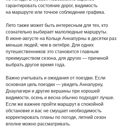
гарантировать состояние дорог, видимость
на маршруте или точное соблюдение графика.
Лето также может быть интересным для тех, кто
сознательно выбирает малолюдные маршруты.
В июне-августе на Кольце Аннапурны в десятки раз
Журнал
меньше людей, чем в октябре. Для одних
путешественников это становится главным
Новости
Блог
Советы
преимуществом сезона, для других — причиной
выбрать другое время года.
Трекинги
Восхождения
Непал
Важно учитывать и ожидания от поездки. Если
основная цель поездки — увидеть Аннапурну,
Экспедиции
Дхаулагири и другие вершины при хорошей
видимости, осень и весна обычно подходят лучше.
Трекинги
Восхождения
Календарь
Если же важнее пройти маршрут в спокойной
Команда
О нас
обстановке и вас не смущает необходимость
Индивидуальные туры
корректировать планы по погоде, летний сезон
вполне можно рассматривать.