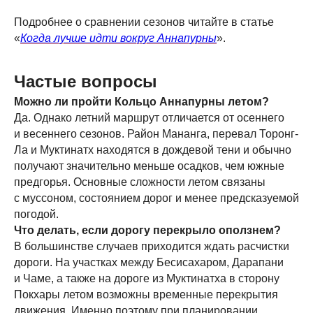
Политика обработки персональных данных
Подробнее о сравнении сезонов читайте в статье
Все права защищены.
«
Когда лучше идти вокруг Аннапурны
».
Копирование материалов с сайта запрещено.
Частые вопросы
Можно ли пройти Кольцо Аннапурны летом?
Да. Однако летний маршрут отличается от осеннего
и весеннего сезонов. Район Мананга, перевал Торонг-
Ла и Муктинатх находятся в дождевой тени и обычно
получают значительно меньше осадков, чем южные
предгорья. Основные сложности летом связаны
с муссоном, состоянием дорог и менее предсказуемой
погодой.
Что делать, если дорогу перекрыло оползнем?
В большинстве случаев приходится ждать расчистки
дороги. На участках между Бесисахаром, Дарапани
и Чаме, а также на дороге из Муктинатха в сторону
Покхары летом возможны временные перекрытия
движения. Именно поэтому при планировании