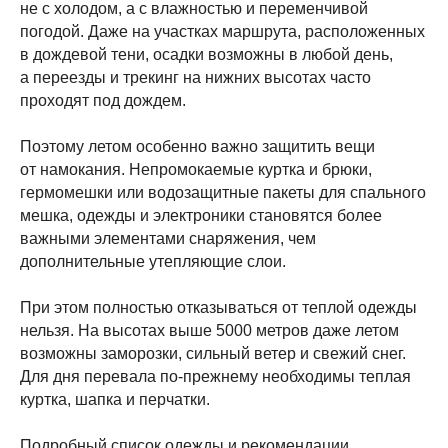
не с холодом, а с влажностью и переменчивой
аннапурны
погодой. Даже на участках маршрута, расположенных
в дождевой тени, осадки возможны в любой день,
Перейти >
а переезды и трекинг на нижних высотах часто
проходят под дождем.
30 окт. – 13 ноября 2026
Поэтому летом особенно важно защитить вещи
от намокания. Непромокаемые куртка и брюки,
гермомешки или водозащитные пакеты для спального
мешка, одежды и электроники становятся более
баз. лагерь
важными элементами снаряжения, чем
эвереста
дополнительные утепляющие слои.
При этом полностью отказываться от теплой одежды
Перейти >
нельзя. На высотах выше 5000 метров даже летом
возможны заморозки, сильный ветер и свежий снег.
Для дня перевала по-прежнему необходимы теплая
16–29 ноября 2026
куртка, шапка и перчатки.
Подробный список одежды и рекомендации