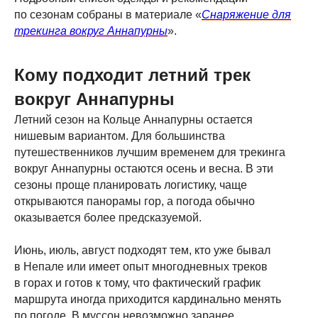
вокруг
по сезонам собраны в материале «
Снаряжение для
трекинга вокруг Аннапурны
».
манаслу
Кому подходит летний трек
Перейти >
вокруг Аннапурны
Летний сезон на Кольце Аннапурны остается
нишевым вариантом. Для большинства
Смотреть еще >
путешественников лучшим временем для трекинга
вокруг Аннапурны остаются осень и весна. В эти
сезоны проще планировать логистику, чаще
открываются панорамы гор, а погода обычно
оказывается более предсказуемой.
Июнь, июль, август подходят тем, кто уже бывал
в Непале или имеет опыт многодневных треков
в горах и готов к тому, что фактический график
+7 (985) 401-72-46
маршрута иногда приходится кардинально менять
info@mountainquestexpeditions.com
по погоде. В муссон невозможно заранее